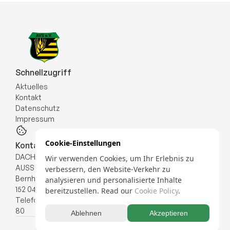
Schnellzugriff
Aktuelles
Kontakt
Datenschutz
Impressum
Cookie-Einstellungen
Kontakt
DACHVERBAND SÄCHSISCHER SPÄTAUSSIEDLER 
Wir verwenden Cookies, um Ihr Erlebnis zu
AUSSIEDLERVERBAND SACHSEN e.V.
verbessern, den Website-Verkehr zu
Bernhard-Göring-Straße 
analysieren und personalisierte Inhalte
152 04277 Leipzig
bereitzustellen.
Read our
Cookie Policy
.
Telefon +49 (0) 341/946 707 
80